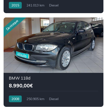
2015
241.013 km
Diesel
Destaque
BMW 118d
8.990,00€
2008
250.905 km
Diesel