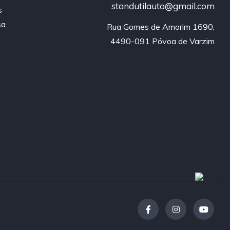
standutilauto@gmail.com
s
sa
Rua Gomes de Amorim 1690,

A
4490-091 Póvoa de Varzim