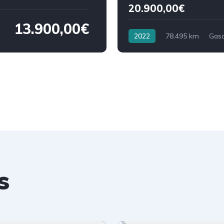
20.900,00€
13.900,00€
2022
78.495 km
Gaso
s