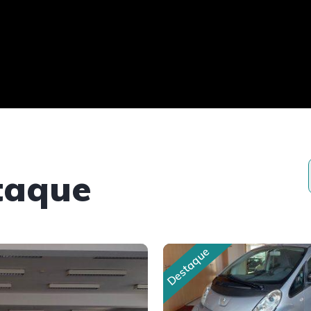
taque
Destaque