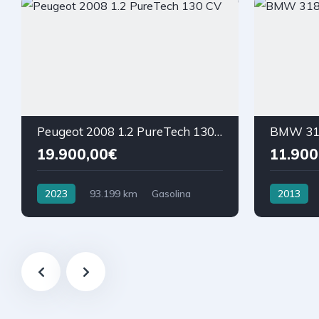
Peugeot 2008 1.2 PureTech 130 CV
BMW 318
19.900,00€
11.900
2023
93.199 km
Gasolina
2013
Tração Tra