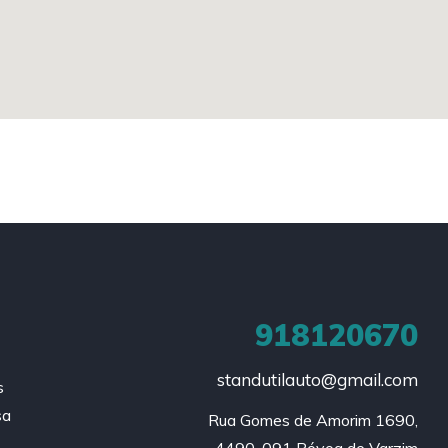
918120670
standutilauto@gmail.com
s
sa
Rua Gomes de Amorim 1690,

A