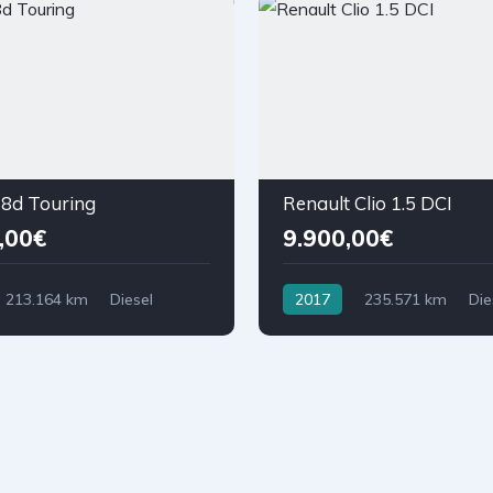
d Touring
Renault Clio 1.5 DCI
,00€
9.900,00€
213.164 km
Diesel
2017
235.571 km
Die
seira