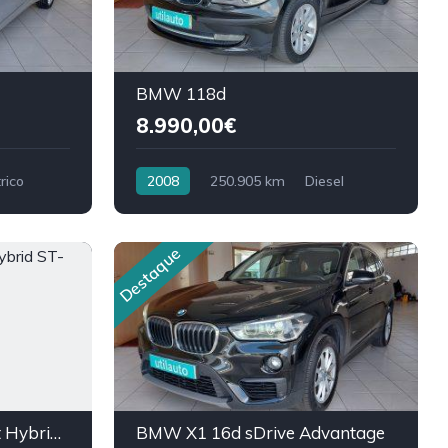
BMW 118d
8.990,00€
rico
2008
250.905 km
Diesel
Destaque
Ford Focus 1.0 EcoBoost Hybrid ST-Line
BMW X1 16d sDrive Advantage