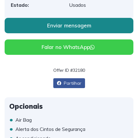
Estado:
Usados
Enviar mensagem
Falar no WhatsApp
Offer ID #32180
Partilhar
Opcionais
•
Air Bag
•
Alerta dos Cintos de Segurança
•