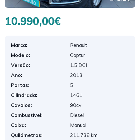
10.990,00€
Marca:
Renault
Modelo:
Captur
Versão:
1.5 DCI
Ano:
2013
Portas:
5
Cilindrada:
1461
Cavalos:
90cv
Combustível:
Diesel
Caixa:
Manual
Quilómetros:
211.738 km