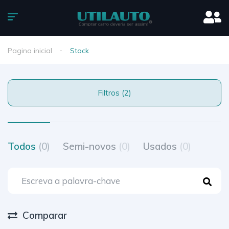
Pagina inicial
Stock
Filtros (2)
Todos
(0)
Semi-novos
(0)
Usados
(0)
Comparar