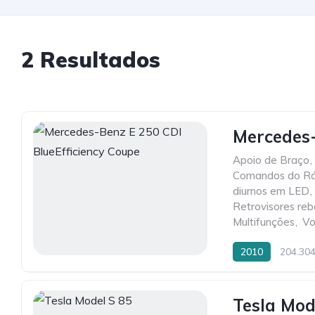
2 Resultados
Mercedes-
Apoio de Braço
,
Comandos do Rá
diurnos em LED
,
Retrovisores reb
Multifunções
,
Vo
2010
204.30
Tesla Mod