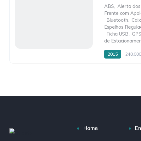
ABS
,
Alerta dos
Frente com Apo
,
Bluetooth
,
Cai
Espelhos Regulaç
,
Ficha USB
,
GP
de Estacioname
2015
240.00
Home
E