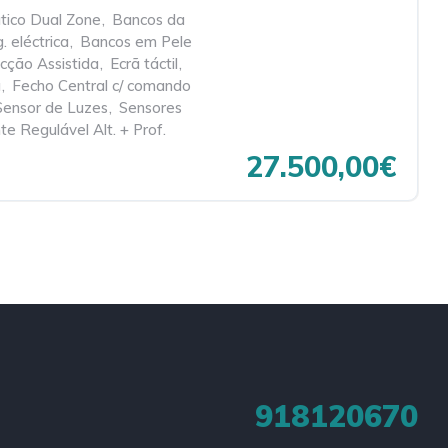
tico Dual Zone
,
Bancos da
. eléctrica
,
Bancos em Pele
cção Assistida
,
Ecrã táctil
,
a
,
Fecho Central c/ comando
Sensor de Luzes
,
Sensores
te Regulável Alt. + Prof.
27.500,00€
918120670