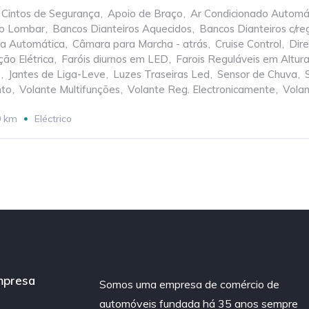
 Cintos de Segurança
,
Apoio de Braço
,
Ar Condicionado Automá
io Lombar
,
Bancos Dianteiros Aquecidos
,
Bancos Dianteiros c/reg
xa Automática
,
Câmara para Marcha - atrás
,
Cruise Control
,
Dire
ão Elétrica
,
Faróis diurnos em LED
,
Farois Reguláveis em Altur
S
,
Jantes de Liga-Leve
,
Luzes Traseiras Led
,
Sensor de Chuva
,
nto
,
Volante Multifunções
,
Volante Reg. Electronicamente
,
Volan
0 km
Eléctrico
mpresa
Somos uma empresa de comércio de
automóveis fundada há 35 anos sempre