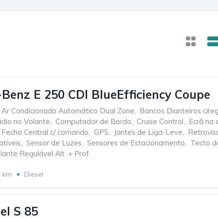
Benz E 250 CDI BlueEfficiency Coupe
Ar Condicionado Automático Dual Zone
,
Bancos Dianteiros c/reg.
dio no Volante
,
Computador de Bordo
,
Cruise Control
,
Ecrâ na 
Fecho Central c/ comando
,
GPS
,
Jantes de Liga-Leve
,
Retroviso
atíveis
,
Sensor de Luzes
,
Sensores de Estacionamento
,
Tecto de
lante Regulável Alt. + Prof.
4 km
Diesel
el S 85