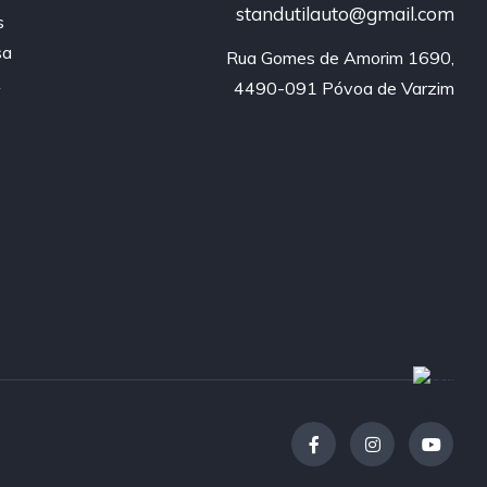
standutilauto@gmail.com
s
sa
Rua Gomes de Amorim 1690,

A
4490-091 Póvoa de Varzim