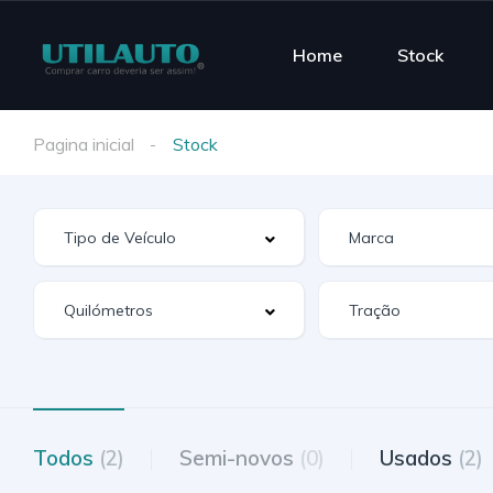
Home
Stock
Pagina inicial
Stock
Todos
(2)
Semi-novos
(0)
Usados
(2)